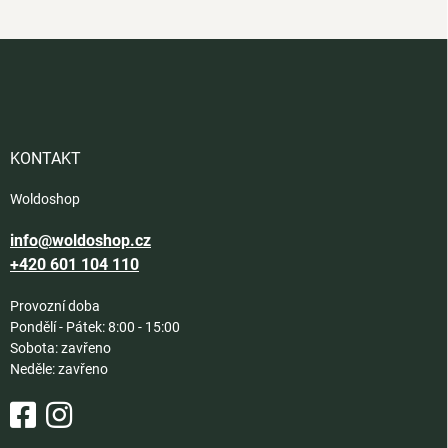
Z
á
p
a
t
í
KONTAKT
Woldoshop
info@woldoshop.cz
+420 601 104 110
Provozní doba
Pondělí - Pátek: 8:00 - 15:00
Sobota: zavřeno
Neděle: zavřeno