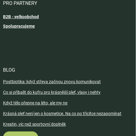
PRO PARTNERY
B2B - velkoobchod
Spolupracujeme
BLOG
Postbiotika: když střeva začnou znovu komunikovat
Co si přibalit do kufru pro krásnější pleť, vlasy i nehty
Když tělo přepne na léto, ale my ne
Krásná pleť není jen o kosmetice. Na co po třicítce nezapomínat
Kreatin, víc než sportovní doplněk