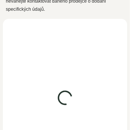
neváhejte kontaktovat daného prodejce o dodání
specifických údajů.
Kyselina hyaluronová
Kyselina hyaluronová
90 kapslí / tablet
sérum 50ml
SKLADEM
SKLADEM
599 Kč
599 Kč
520,90 Kč bez DPH
495 Kč bez DPH
Do košíku
Do košíku
Jedinečná kombinace