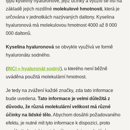
typů kyseliny hyaluronové, jejíž účinky a využití se liší na
základě jejich rozdílné
molekulové hmotnosti
, která je
určována v jednotkách nazývaných daltony.
Kyselina
hyaluronová
má molekulovou hmotnost 4000 až 8 000
000 daltonů.
Kyselina hyaluronová
se obvykle využívá ve formě
hyaluronátu sodného.
(
INCI = hyaluronát sodný
), u kterého není běžně
uváděna použitá molekulární hmotnost.
Je tedy na zvážení každé značky, zda tato informace
bude uvedena.
Tato informace je velmi důležitá z
důvodu, že různá molekulární velikost má různé
účinky na lidské tělo.
Abychom dosáhli požadovaného
efektu, je nutné mít tyto informace k dispozici, proto