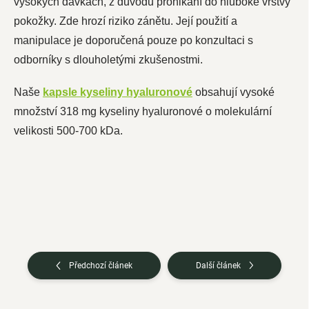
vysokých dávkách, z důvodu pronikání do hluboké vrstvy
pokožky. Zde hrozí riziko zánětu. Její použití a
manipulace je doporučená pouze po konzultaci s
odborníky s dlouholetými zkušenostmi.
Naše
kapsle kyseliny hyaluronové
obsahují vysoké
množství 318 mg kyseliny hyaluronové o molekulární
velikosti 500-700 kDa.
Předchozí článek
Další článek