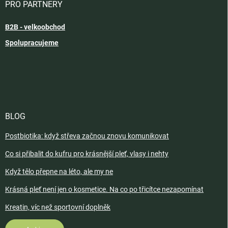
PRO PARTNERY
B2B - velkoobchod
Spolupracujeme
BLOG
Postbiotika: když střeva začnou znovu komunikovat
Co si přibalit do kufru pro krásnější pleť, vlasy i nehty
Když tělo přepne na léto, ale my ne
Krásná pleť není jen o kosmetice. Na co po třicítce nezapomínat
Kreatin, víc než sportovní doplněk