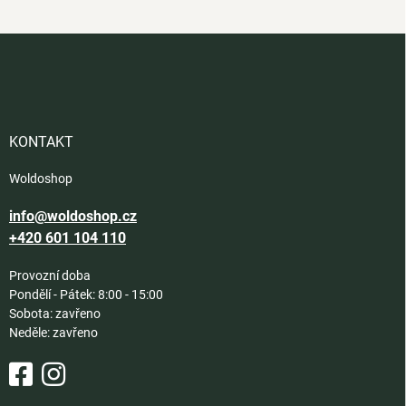
Z
á
p
a
t
í
KONTAKT
Woldoshop
info@woldoshop.cz
+420 601 104 110
Provozní doba
Pondělí - Pátek: 8:00 - 15:00
Sobota: zavřeno
Neděle: zavřeno