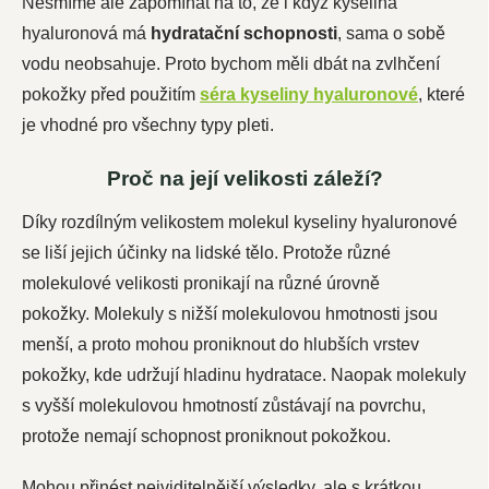
Nesmíme ale zapomínat na to, že i když
kyselina
hyaluronová
má
hydratační schopnosti
, sama o sobě
vodu neobsahuje. Proto bychom měli dbát na zvlhčení
pokožky před použitím
séra kyseliny hyaluronové
, které
je vhodné pro všechny typy pleti.
Proč na její velikosti záleží?
Díky rozdílným velikostem molekul kyseliny hyaluronové
se liší jejich účinky na lidské tělo. Protože různé
molekulové velikosti pronikají na různé úrovně
pokožky. Molekuly s nižší molekulovou hmotnosti jsou
menší, a proto mohou proniknout do hlubších vrstev
pokožky, kde udržují hladinu hydratace. Naopak molekuly
s vyšší molekulovou hmotností zůstávají na povrchu,
protože nemají schopnost proniknout pokožkou.
Mohou přinést nejviditelnější výsledky, ale s krátkou