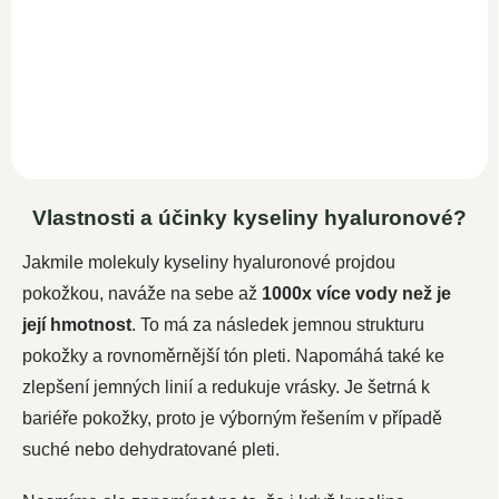
Sérum kyseliny hyaluronové, s
tabletek kyseliny hyaluronové
vysokým obsahem aloe vera
s kolagenem, zinkem a...
a
kolagenu
. V séru je
použita...
Vlastnosti a účinky kyseliny hyaluronové?
Jakmile molekuly kyseliny hyaluronové projdou
pokožkou, naváže na sebe až
1000x více vody než je
její hmotnost
. To má za následek jemnou strukturu
pokožky a rovnoměrnější tón pleti. Napomáhá také ke
zlepšení jemných linií a redukuje vrásky. Je šetrná k
bariéře pokožky, proto je výborným řešením v případě
suché nebo dehydratované pleti.