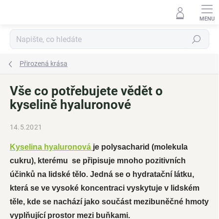
Přejít
na
obsah
Hledat
Přirozená krása
Vše co potřebujete vědět o
kyselině hyaluronové
14.5.2021
Kyse
lina hyaluronová
je polysacharid (molekula
cukru), kterému se připisuje mnoho pozitivních
účinků na lidské tělo.
Jedná se o hydratační látku,
která se ve vysoké koncentraci vyskytuje v lidském
těle, kde se nachází jako součást mezibuněčné hmoty
vyplňující prostor mezi buňkami.