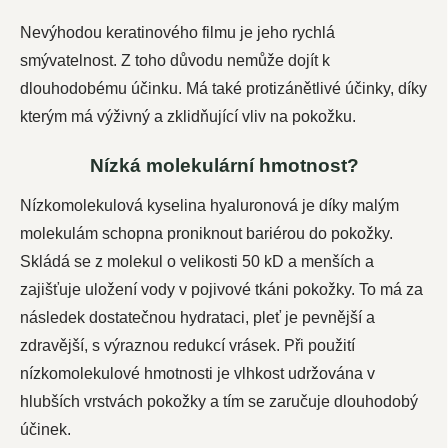
Nevýhodou keratinového filmu je jeho rychlá
smývatelnost. Z toho důvodu nemůže dojít k
dlouhodobému účinku. Má také protizánětlivé účinky, díky
kterým má výživný a zklidňující vliv na pokožku.
Nízká molekulární hmotnost?
Nízkomolekulová
kyselina hyaluronová
je díky malým
molekulám schopna proniknout bariérou do pokožky.
Skládá se z molekul o velikosti 50 kD a menších a
zajišťuje uložení vody v pojivové tkáni pokožky. To má za
následek dostatečnou hydrataci, pleť je pevnější a
zdravější, s výraznou redukcí vrásek. Při použití
nízkomolekulové hmotnosti je vlhkost udržována v
hlubších vrstvách pokožky a tím se zaručuje dlouhodobý
účinek.