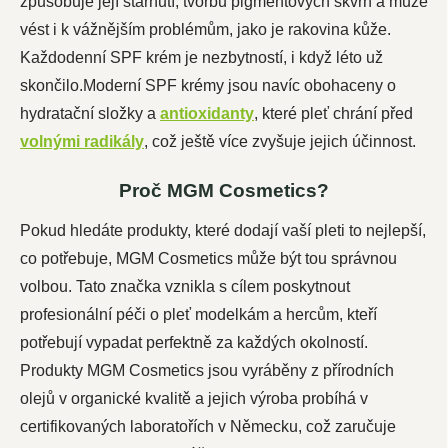
způsobuje její stárnutí, tvorbu pigmentových skvrn a může
vést i k vážnějším problémům, jako je rakovina kůže.
Každodenní SPF krém je nezbytností, i když léto už
skončilo.Moderní SPF krémy jsou navíc obohaceny o
hydratační složky a
antioxidanty
, které pleť chrání před
volnými radikály
, což ještě více zvyšuje jejich účinnost.
Proč MGM Cosmetics?
Pokud hledáte produkty, které dodají vaší pleti to nejlepší,
co potřebuje, MGM Cosmetics může být tou správnou
volbou. Tato značka vznikla s cílem poskytnout
profesionální péči o pleť modelkám a hercům, kteří
potřebují vypadat perfektně za každých okolností.
Produkty MGM Cosmetics jsou vyráběny z přírodních
olejů v organické kvalitě a jejich výroba probíhá v
certifikovaných laboratořích v Německu, což zaručuje