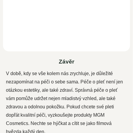
Efektivní, šetrné čištění pro
každý typ pleti. Jemné tenzidy
odstraňují přebytečný maz,
zbytky...
Závěr
V době, kdy se vše kolem nás zrychluje, je důležité
nezapomínat na péči o sebe sama. Péče o pleť není jen
otázkou estetiky, ale také zdraví. Správná péče o pleť
vám pomůže udržet nejen mladistvý vzhled, ale také
zdravou a odolnou pokožku. Pokud chcete své pleti
dopřát kvalitní péči, vyzkoušejte produkty MGM
Cosmetics. Nechte se hýčkat a cítit se jako filmová
hvězda každý den.