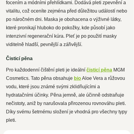
focením a módními přehlídkami. Dodává pleti zpevnění a
vitalitu, což oceníte zejména před důležitou událostí nebo
po náročném dni. Maska je obohacena o výživné látky,
které pronikají hluboko do pokožky, kde působí jako
intenzivní regenerační kúra. Pleť je po použití masky
viditelně hladší, pevnější a zářivější.
Čisticí pěna
Pro každodenní čištění pleti je ideální
čisticí pěna
MGM
Cosmetics. Tato pěna obsahuje
bio
Aloe Vera a růžovou
vodu, které jsou známé svými zklidňujícími a
hydratačními účinky. Pěna jemně, ale účinně odstraňuje
nečistoty, aniž by narušovala přirozenou rovnováhu pleti.
Díky svému šetrnému složení je vhodná pro všechny typy
pleti.
NOVINKA
NOVINKA