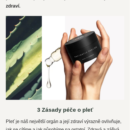
zdraví.
3 Zásady péče o pleť
Pleť je náš největší orgán a její zdraví výrazně ovlivňuje,
jak se cítíme a jak působíme na ostatní. Zdravá a zářivá