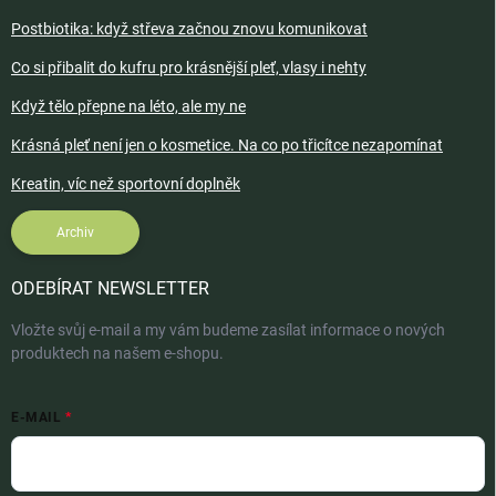
Postbiotika: když střeva začnou znovu komunikovat
Co si přibalit do kufru pro krásnější pleť, vlasy i nehty
Když tělo přepne na léto, ale my ne
Krásná pleť není jen o kosmetice. Na co po třicítce nezapomínat
Kreatin, víc než sportovní doplněk
Archiv
ODEBÍRAT NEWSLETTER
Vložte svůj e-mail a my vám budeme zasílat informace o nových
produktech na našem e-shopu.
E-MAIL