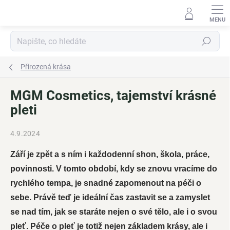
Přejít
na
obsah
Hledat
Přirozená krása
MGM Cosmetics, tajemství krásné
pleti
4.9.2024
Září je zpět a s ním i každodenní shon, škola, práce,
povinnosti. V tomto období, kdy se znovu vracíme do
rychlého tempa, je snadné zapomenout na péči o
sebe. Právě teď je ideální čas zastavit se a zamyslet
se nad tím, jak se staráte nejen o své tělo, ale i o svou
pleť. Péče o pleť je totiž nejen základem krásy, ale i