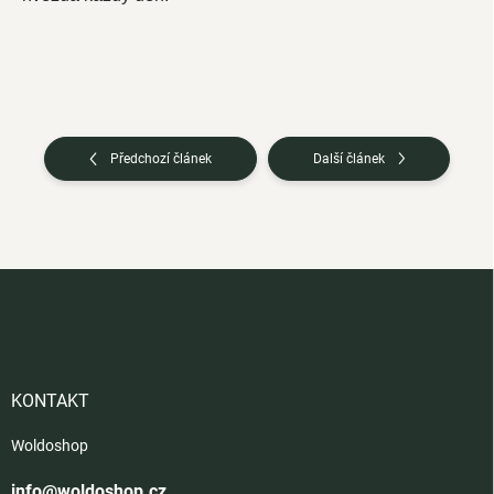
Předchozí článek
Další článek
Z
á
p
a
t
í
KONTAKT
Woldoshop
info@woldoshop.cz