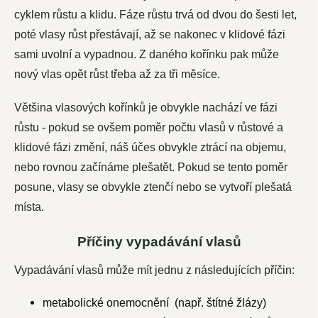
cyklem růstu a klidu. Fáze růstu trvá od dvou do šesti let,
poté vlasy růst přestávají, až se nakonec v klidové fázi
sami uvolní a vypadnou. Z daného kořínku pak může
nový vlas opět růst třeba až za tři měsíce.
Většina vlasových kořínků je obvykle nachází ve fázi
růstu - pokud se ovšem poměr počtu vlasů v růstové a
klidové fázi změní, náš účes obvykle ztrácí na objemu,
nebo rovnou začínáme plešatět. Pokud se tento poměr
posune, vlasy se obvykle ztenčí nebo se vytvoří plešatá
místa.
Příčiny vypadávání vlasů
Vypadávání vlasů může mít jednu z následujících příčin:
metabolické onemocnění (např. štítné žlázy)