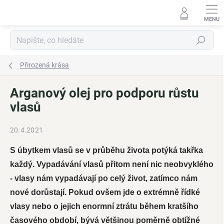
Přejít
na
obsah
Hledat
Přirozená krása
Arganový olej pro podporu růstu
vlasů
20.4.2021
S úbytkem vlasů se v průběhu života potýká takřka
každý. Vypadávání vlasů přitom není nic neobvyklého
- vlasy nám vypadávají po celý život, zatímco nám
nové dorůstají. Pokud ovšem jde o extrémně řídké
vlasy nebo o jejich enormní ztrátu během kratšího
časového období, bývá většinou poměrně obtížné