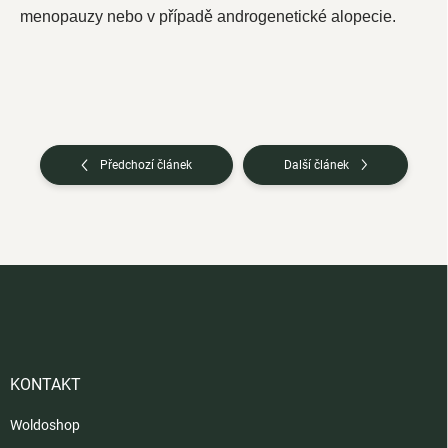
menopauzy nebo v případě androgenetické alopecie.
Předchozí článek
Další článek
Z
á
p
a
t
í
KONTAKT
Woldoshop