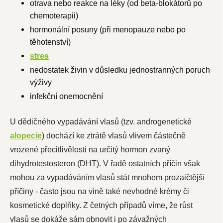
otrava nebo reakce na léky (od beta-blokátorů po
chemoterapii)
hormonální posuny (při menopauze nebo po
těhotenství)
stres
nedostatek živin v důsledku jednostranných poruch
výživy
infekční onemocnění
U dědičného vypadávání vlasů (tzv. androgenetické
alopecie
) dochází ke ztrátě vlasů vlivem částečně
vrozené přecitlivělosti na určitý hormon zvaný
dihydrotestosteron (DHT). V řadě ostatních příčin však
mohou za vypadáváním vlasů stát mnohem prozaičtější
příčiny - často jsou na vině také nevhodné krémy či
kosmetické doplňky. Z četných případů víme, že růst
vlasů se dokáže sám obnovit i po závažných