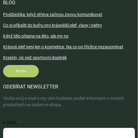
BLOG
Postbiotika: když střeva začnou znovu komunikovat
Co si přibalit do kufru pro krásnější pleť, vlasy i nehty
Když tělo přepne na léto, ale my ne
Krásná pleť není jen o kosmetice. Na co po třicítce nezapomínat
Kreatin, víc než sportovní doplněk
Archiv
ODEBÍRAT NEWSLETTER
Vložte svůj e-mail a my vám budeme zasílat informace o nových
produktech na našem e-shopu.
E-MAIL