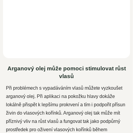
Do košíku
Woldohealth 100%
Bio
arganový olej
s vysokým
obsahem vitamínů A, E, F,
antioxidačních látek a...
Arganový olej může pomoci stimulovat růst
vlasů
Při problémech s vypadáváním vlasů můžete vyzkoušet
arganový olej. Při aplikaci na pokožku hlavy dokáže
lokálně přispět k lepšímu prokrvení a tím i podpořit přísun
živin do vlasových kořínků. Arganový olej tak může mít
příznivý vliv na růst vlasů a fungovat tak jako podpůrný
prostředek pro oživení vlasových kořínků během