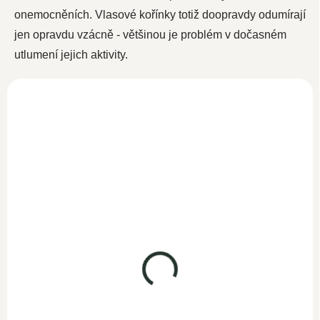
onemocněních. Vlasové kořínky totiž doopravdy odumírají
jen opravdu vzácně - většinou je problém v dočasném
utlumení jejich aktivity.
BIO arganový olej
100ml
SKLADEM
339 Kč
294,80 Kč bez DPH