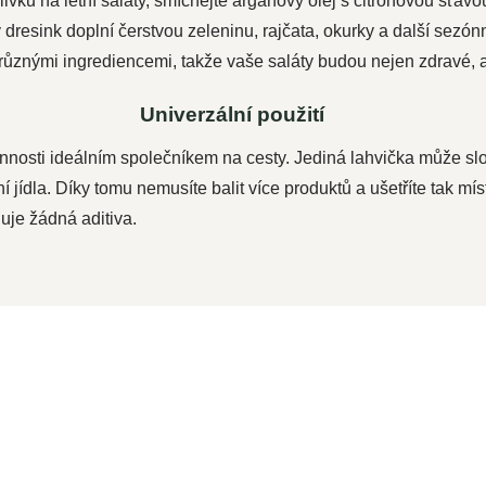
álivku na letní saláty, smíchejte arganový olej s citronovou šťávo
dresink doplní čerstvou zeleninu, rajčata, okurky a další sezón
různými ingrediencemi, takže vaše saláty budou nejen zdravé, a
Univerzální použití
annosti ideálním společníkem na cesty. Jediná lahvička může slo
 jídla. Díky tomu nemusíte balit více produktů a ušetříte tak mí
uje žádná aditiva.