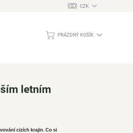
CZK
PRÁZDNÝ KOŠÍK
NÁKUPNÍ
KOŠÍK
aším letním
ování cizích krajin. Co si