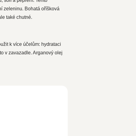
u, solí a pepřem. Tento
ní zeleninu. Bohatá oříšková
le také chutné.
užit k více účelům: hydrataci
sto v zavazadle. Arganový olej