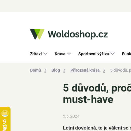
Přejít
na
obsah
Zdraví
Krása
Sportovní výživa
Funk
Domů
Blog
Přirozená krása
5 důvodů, p
5 důvodů, proč
must-have
5.6.2024
Letní dovolená, to je válení se