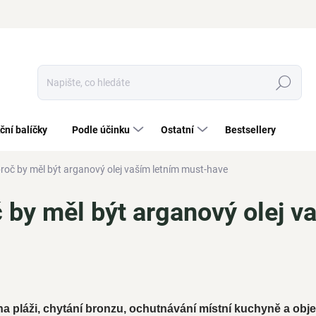
Hledat
ční balíčky
Podle účinku
Ostatní
Bestsellery
roč by měl být arganový olej vaším letním must-have
 by měl být arganový olej v
 na pláži, chytání bronzu, ochutnávání místní kuchyně a objev