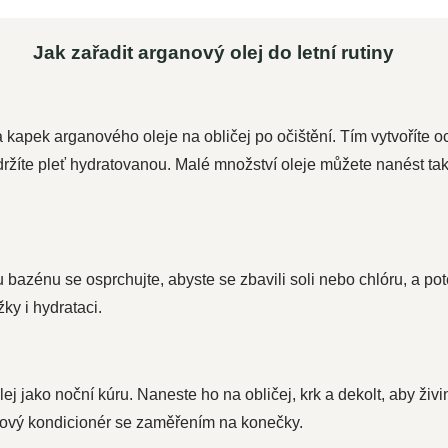
Jak zařadit arganový olej do letní rutiny
apek arganového oleje na obličej po očištění. Tím vytvoříte oc
ržíte pleť hydratovanou. Malé množství oleje můžete nanést také
 bazénu se osprchujte, abyste se zbavili soli nebo chlóru, a po
ky i hydrataci.
j jako noční kúru. Naneste ho na obličej, krk a dekolt, aby živ
hový kondicionér se zaměřením na konečky.