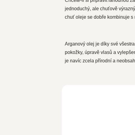
Chcete-li si připravit lahodnou z
jednoduchý, ale chuťově výrazný 
chuť oleje se dobře kombinuje s 
Arganový olej je díky své všestr
pokožky, úpravě vlasů a vylepšení
je navíc zcela přírodní a neobsah