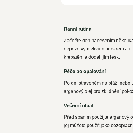
Ranní rutina
Začněte den nanesením několika k
nepříznivým vlivům prostředí a ud
krepatění a dodali jim lesk.
Péče po opalování
Po dni stráveném na pláži nebo u
arganový olej pro zklidnění pokož
Večerní rituál
Před spaním použijte arganový ole
jej můžete použít jako bezoplac