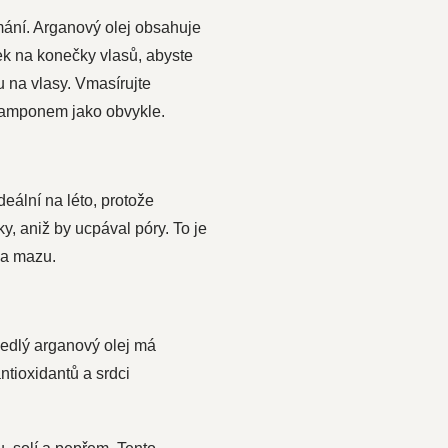
mání. Arganový olej obsahuje
ek na konečky vlasů, abyste
u na vlasy. Vmasírujte
 šamponem jako obvykle.
eální na léto, protože
y, aniž by ucpával póry. To je
 a mazu.
Jedlý arganový olej má
ntioxidantů a srdci