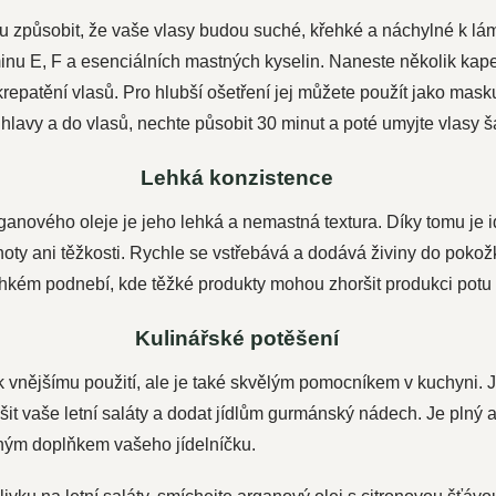
u způsobit, že vaše vlasy budou suché, křehké a náchylné k lá
inu E, F a esenciálních mastných kyselin. Naneste několik kap
i krepatění vlasů. Pro hlubší ošetření jej můžete použít jako mask
hlavy a do vlasů, nechte působit 30 minut a poté umyjte vlasy
Lehká konzistence
ganového oleje je jeho lehká a nemastná textura. Díky tomu je id
oty ani těžkosti. Rychle se vstřebává a dodává živiny do pokožk
hkém podnebí, kde těžké produkty mohou zhoršit produkci potu
Kulinářské potěšení
 vnějšímu použití, ale je také skvělým pomocníkem v kuchyni. 
it vaše letní saláty a dodat jídlům gurmánský nádech. Je plný a
vným doplňkem vašeho jídelníčku.