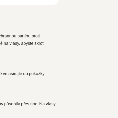
hrannou bariéru proti
 na vlasy, abyste zkrotili
té vmasírujte do pokožky
iny působily přes noc. Na vlasy