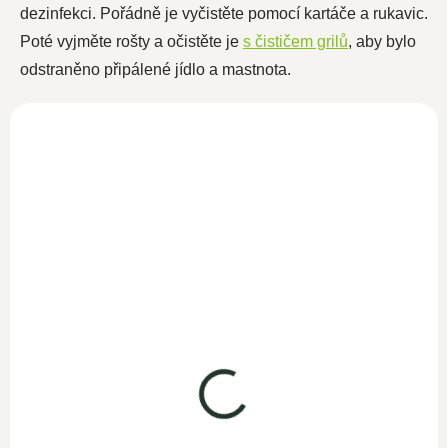
dezinfekci. Pořádně je vyčistěte pomocí kartáče a rukavic.
Poté vyjměte rošty a očistěte je
s čističem grilů
, aby bylo
odstraněno připálené jídlo a mastnota.
Čistící prostředek
isopropanol 1000ml
SKLADEM
390 Kč
322,30 Kč bez DPH
Isopropanol ve spreji
Do košíku
500ml
Odmašťovač pro čištění v
SKLADEM
domácnosti, kuchyni,
299 Kč
kosmetice a hobby. Vhodné