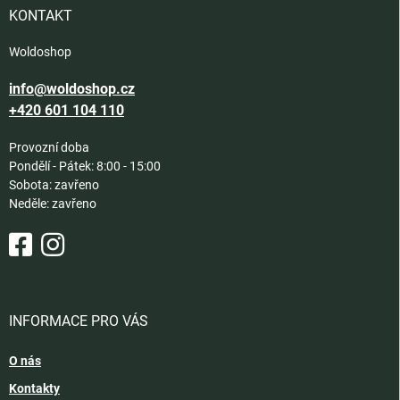
í
KONTAKT
Woldoshop
info@woldoshop.cz
+420 601 104 110
Provozní doba
Pondělí - Pátek: 8:00 - 15:00
Sobota: zavřeno
Neděle: zavřeno
INFORMACE PRO VÁS
O nás
Kontakty