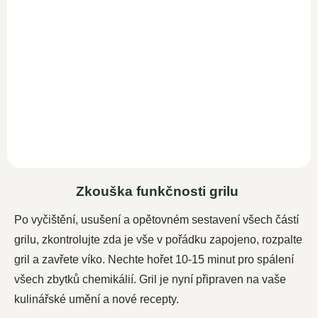
247,10 Kč bez DPH
pro téměř všechny...
Do košíku
Odmašťovač pro čištění v
domácnosti, kuchyni,
kosmetice a hobby. Vhodné
pro téměř všechny...
Zkouška funkčnosti grilu
Po vyčištění, usušení a opětovném sestavení všech částí
grilu, zkontrolujte zda je vše v pořádku zapojeno, rozpalte
gril a zavřete víko. Nechte hořet 10-15 minut pro spálení
všech zbytků chemikálií.
Gril je nyní připraven na vaše
kulinářské umění a nové recepty.