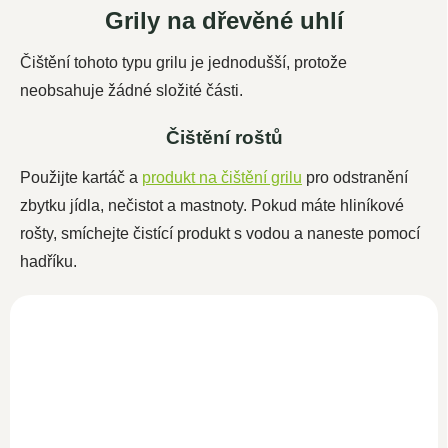
Grily na dřevěné uhlí
Čištění tohoto typu grilu je jednodušší, protože
neobsahuje žádné složité části.
Čištění roštů
Použijte kartáč a
produkt na čištění grilu
pro odstranění
zbytku jídla, nečistot a mastnoty. Pokud máte hliníkové
rošty, smíchejte čistící produkt s vodou a naneste pomocí
hadříku.
Čistič na trouby a grily
500ml