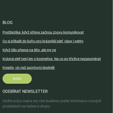
BLOG
Postbiotika: když střeva začnou znovu komunikovat
Co si přibalit do kufru pro krásnější pleť, vlasy i nehty
Když tělo přepne na léto, ale my ne
Krásná pleť není jen o kosmetice. Na co po třicítce nezapomínat
Kreatin, víc než sportovní doplněk
Archiv
ODEBÍRAT NEWSLETTER
Vložte svůj e-mail a my vám budeme zasílat informace o nových
produktech na našem e-shopu.