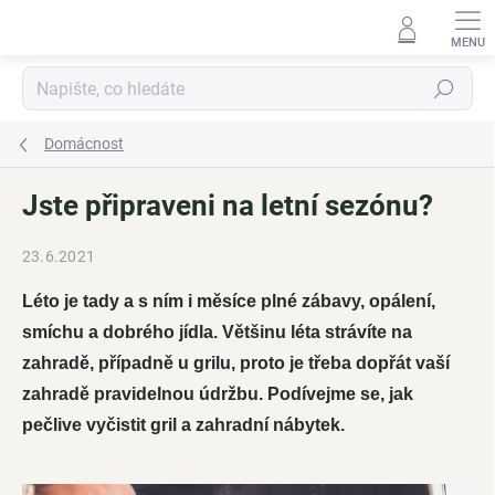
Přejít
na
obsah
Hledat
Domácnost
Jste připraveni na letní sezónu?
23.6.2021
Léto je tady a s ním i měsíce plné zábavy, opálení,
smíchu a dobrého jídla.
Většinu léta strávíte na
zahradě, případně u grilu, proto je třeba dopřát
vaší
zahradě pravidelnou údržbu. Podívejme se, jak
pečlive vyčistit gril a zahradní nábytek.