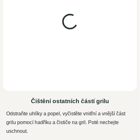
SKLADEM
299 Kč
247,10 Kč bez DPH
Do košíku
Čistič na trouby a grily 500 ml
se štětcem, rukavicemi a
hadříkem z mikrovlákna pro
rychlé a...
Čištění ostatních částí grilu
Odstraňte uhlíky a popel, vyčistěte vnitřní a vnější část
grilu pomocí hadříku a čističe na gril. Poté nechejte
uschnout.