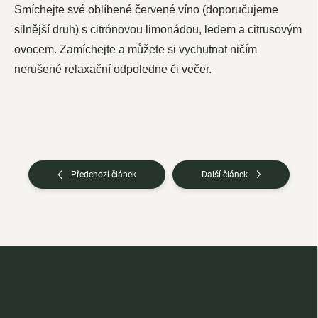
Smíchejte své oblíbené červené víno
(doporučujeme
silnější druh) s citrónovou limonádou, ledem a citrusovým
ovocem.
Zamíchejte a můžete si vychutnat ničím
nerušené relaxační odpoledne či večer.
Předchozí článek
Další článek
Z
á
p
a
t