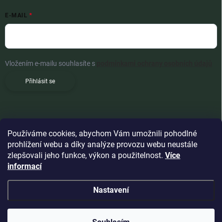
E-MAIL
Vložením e-mailu souhlasíte s
podmínkami ochrany osobních údajů
Přihlásit se
Používáme cookies, abychom Vám umožnili pohodlné
prohlížení webu a díky analýze provozu webu neustále
zlepšovali jeho funkce, výkon a použitelnost.
Více
informací
Nastavení
Copyright 2026
Woldoshop s.r.o.
. Všechna práva vyhrazena.