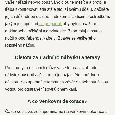
Vaše nářadí nebylo používáno dlouhé měsíce a proto je
třeba zkontrolovat, zda stále slouží svému účelu. Začněte
jejich důkladnou očistou hadříkem a čistícím prostředkem,
jakým je například
isopropanol
, aby bylo dosaženo
důkladného očištění a dezinfekce. Zkontrolujte ostrost
nožů a opotřebenost kabelů. Zbavte se veškerého
rozbitého náčiní.
Čistota zahradního nábytku a terasy
Po dlouhých měsících může vaše terasa a zahradní
nábytek působit zašle, proto je rozjasněte pořádnou
očistou. Nezapomeňte terasu na závěr opláchnout čistou
vodou pro odstranění zbytků chemikálií.
A co venkovní dekorace?
Často se stává, že zapomínáme na venkovní dekorace a