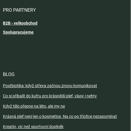
PRO PARTNERY
B2B - velkoobchod
Spolupracujeme
BLOG
Postbiotika: když střeva začnou znovu komunikovat
Co si přibalit do kufru pro krásnější pleť, vlasy i nehty
Když tělo přepne na léto, ale my ne
Krásná pleť není jen o kosmetice. Na co po třicítce nezapomínat
Kreatin, víc než sportovní doplněk