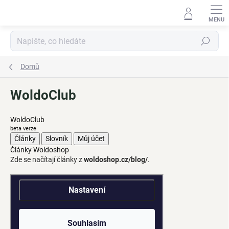
Přejít
na
obsah
Hledat
Domů
WoldoClub
WoldoClub
beta verze
Články
Slovník
Můj účet
Články Woldoshop
Zde se načítají články z
woldoshop.cz/blog/
.