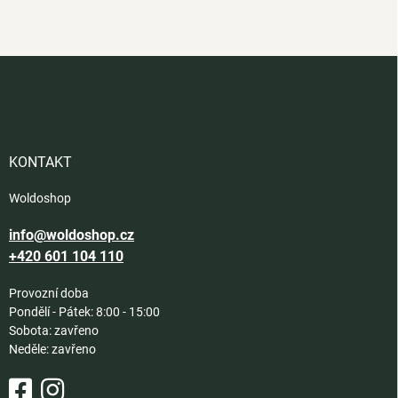
Z
á
p
a
t
í
KONTAKT
Woldoshop
info@woldoshop.cz
+420 601 104 110
Provozní doba
Pondělí - Pátek: 8:00 - 15:00
Sobota: zavřeno
Neděle: zavřeno