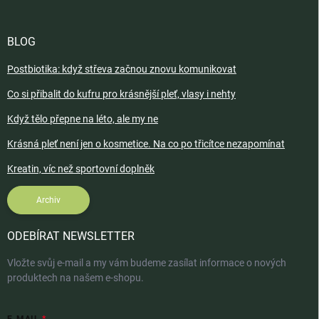
BLOG
Postbiotika: když střeva začnou znovu komunikovat
Co si přibalit do kufru pro krásnější pleť, vlasy i nehty
Když tělo přepne na léto, ale my ne
Krásná pleť není jen o kosmetice. Na co po třicítce nezapomínat
Kreatin, víc než sportovní doplněk
Archiv
ODEBÍRAT NEWSLETTER
Vložte svůj e-mail a my vám budeme zasílat informace o nových
produktech na našem e-shopu.