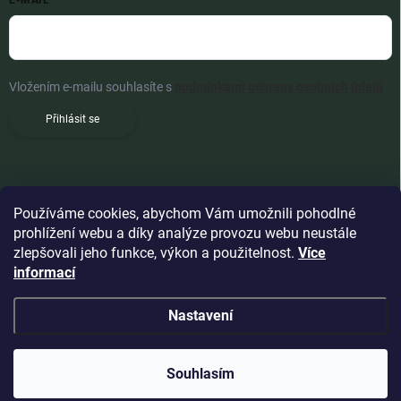
E-MAIL
Vložením e-mailu souhlasíte s
podmínkami ochrany osobních údajů
Přihlásit se
Používáme cookies, abychom Vám umožnili pohodlné
prohlížení webu a díky analýze provozu webu neustále
zlepšovali jeho funkce, výkon a použitelnost.
Více
informací
Nastavení
Copyright 2026
Woldoshop s.r.o.
. Všechna práva vyhrazena.
Souhlasím
Vytvořil Shoptet