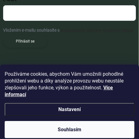
E-MAIL
Vložením e-mailu souhlasíte s
podmínkami ochrany osobních údajů
Přihlásit se
Používáme cookies, abychom Vám umožnili pohodlné
prohlížení webu a díky analýze provozu webu neustále
zlepšovali jeho funkce, výkon a použitelnost.
Více
informací
Nastavení
Copyright 2026
Woldoshop s.r.o.
. Všechna práva vyhrazena.
Souhlasím
Vytvořil Shoptet