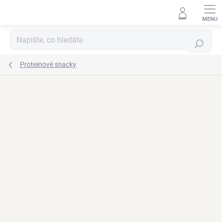
Přejít
na
obsah
Hledat
Proteinové snacky