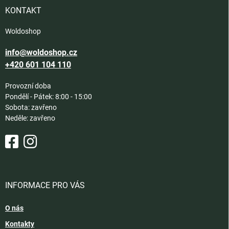
í
KONTAKT
Woldoshop
info@woldoshop.cz
+420 601 104 110
Provozní doba
Pondělí - Pátek: 8:00 - 15:00
Sobota: zavřeno
Neděle: zavřeno
INFORMACE PRO VÁS
O nás
Kontakty