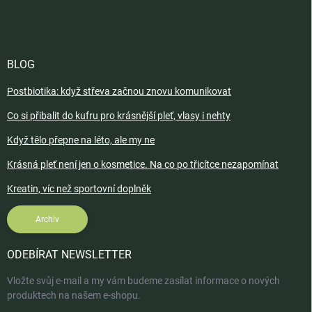
BLOG
Postbiotika: když střeva začnou znovu komunikovat
Co si přibalit do kufru pro krásnější pleť, vlasy i nehty
Když tělo přepne na léto, ale my ne
Krásná pleť není jen o kosmetice. Na co po třicítce nezapomínat
Kreatin, víc než sportovní doplněk
Archiv
ODEBÍRAT NEWSLETTER
Vložte svůj e-mail a my vám budeme zasílat informace o nových
produktech na našem e-shopu.