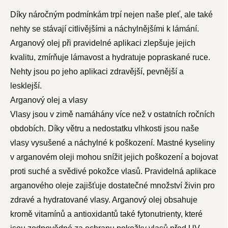
Díky náročným podmínkám trpí nejen naše pleť, ale také
nehty se stávají citlivějšími a náchylnějšími k lámání.
Arganový olej při pravidelné aplikaci zlepšuje jejich
kvalitu, zmírňuje lámavost a hydratuje popraskané ruce.
Nehty jsou po jeho aplikaci zdravější, pevnější a
lesklejší.
Arganový olej a vlasy
Vlasy jsou v zimě namáhány více než v ostatních ročních
obdobích. Díky větru a nedostatku vlhkosti jsou naše
vlasy vysušené a náchylné k poškození. Mastné kyseliny
v arganovém oleji mohou snížit jejich poškození a bojovat
proti suché a svědivé pokožce vlasů. Pravidelná aplikace
arganového oleje zajišťuje dostatečné množství živin pro
zdravé a hydratované vlasy. Arganový olej obsahuje
kromě vitamínů a antioxidantů také fytonutrienty, které