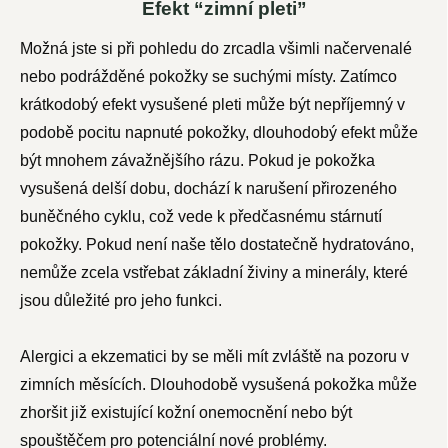
Efekt “zimní pleti”
Možná jste si při pohledu do zrcadla všimli načervenalé
nebo podrážděné pokožky se suchými místy. Zatímco
krátkodobý efekt vysušené pleti může být nepříjemný v
podobě pocitu napnuté pokožky, dlouhodobý efekt může
být mnohem závažnějšího rázu. Pokud je pokožka
vysušená delší dobu, dochází k narušení přirozeného
buněčného cyklu, což vede k předčasnému stárnutí
pokožky. Pokud není naše tělo dostatečně hydratováno,
nemůže zcela vstřebat základní živiny a minerály, které
jsou důležité pro jeho funkci.
Alergici a ekzematici by se měli mít zvláště na pozoru v
zimních měsících. Dlouhodobě vysušená pokožka může
zhoršit již existující kožní onemocnění nebo být
spouštěčem pro potenciální nové problémy.