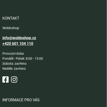
p
a
t
í
KONTAKT
Woldoshop
info@woldoshop.cz
+420 601 104 110
Provozní doba
Pondělí - Pátek: 8:00 - 15:00
Sobota: zavřeno
Neděle: zavřeno
INFORMACE PRO VÁS