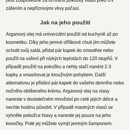
jsou zodpovědné za ochranu pokožky vlasů před UV
zářením a nepříznivými vlivy počasí.
Jak na jeho použití
Arganový olej má univerzální použití od kuchyně až po
kosmetiku. Díky jeho jemné oříškové chuti jím můžete
ochutit svůj salát, přidat pár kapek do smoothie nebo
použít na vaření při nízkých teplotách do 120 stupňů. V
případě použití na pokožku a nehty stačí nanést 2-3
kapky a vmasírovat je krouživým pohybem. Další
alternativou je přidání pár kapek do vašeho denního nebo
nočního oblíbeného krému. Arganový olej na vlasy
naneste v dostatečném množství po celé jejich délce a
nechte hodinu působit. V případě mastných vlasů se
vyhněte pokožce hlavy a naneste jej pouze na jeho
konečky. Poté jej můžete vymýt jemným šamponem.