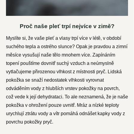
Proč naše pleť trpí nejvíce v zimě?
Myslíte si, že vaše pleť a vlasy trpí více v létě, v období
suchého tepla a ostrého slunce? Opak je pravdou a zimní
měsíce vysušují naše tělo mnohem více. Zapínáním
topení pouštíme dovnitř suchý vzduch a neúmyslně
vytlačujeme přirozenou vlhkost z místnosti pryč. Lidská
pokožka se snaží nedostatek vlhkosti vyrovnat
odváděním vody z hlubších vrstev pokožky na povrch,
což vede k její dehydrataci. To ale neznamená, že je naše
pokožka v ohrožení pouze uvnitř. Mráz a nízké teploty
urychlují ztrátu vody a vítr pomáhá odnášet kapky vody z
povrchu pokožky pryč.