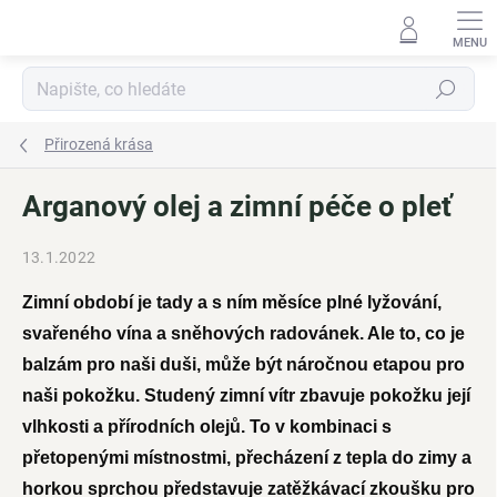
Přejít
na
obsah
Hledat
Přirozená krása
Arganový olej a zimní péče o pleť
13.1.2022
Zimní období je tady a s ním měsíce plné lyžování,
svařeného vína a sněhových radovánek. Ale to, co je
balzám pro naši duši, může být náročnou etapou pro
naši pokožku. Studený zimní vítr zbavuje pokožku její
vlhkosti a přírodních olejů. To v kombinaci s
přetopenými místnostmi, přecházení z tepla do zimy a
horkou sprchou představuje zatěžkávací zkoušku pro