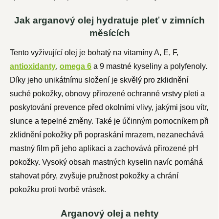
Jak arganový olej hydratuje pleť v zimních
měsících
Tento vyživující olej je bohatý na vitamíny A, E, F,
antioxidanty
,
omega 6
a 9 mastné kyseliny a polyfenoly.
Díky jeho unikátnímu složení je skvělý pro zklidnění
suché pokožky, obnovy přirozené ochranné vrstvy pleti a
poskytování prevence před okolními vlivy, jakými jsou vítr,
slunce a tepelné změny. Také je účinným pomocníkem při
zklidnění pokožky při popraskání mrazem, nezanechává
mastný film při jeho aplikaci a zachovává přirozené pH
pokožky. Vysoký obsah mastných kyselin navíc pomáhá
stahovat póry, zvyšuje pružnost pokožky a chrání
pokožku proti tvorbě vrásek.
Arganový olej a nehty