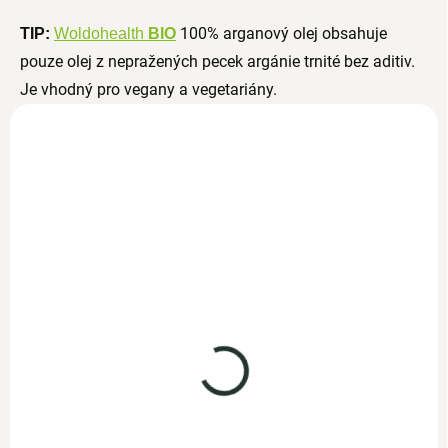
100% arganový olej
obsahuje
TIP:
Woldohealth
BIO
pouze olej z nepražených pecek argánie trnité bez aditiv.
Je vhodný pro vegany a vegetariány.
BIO arganový olej
100ml
SKLADEM
339 Kč
294,80 Kč bez DPH
Do košíku