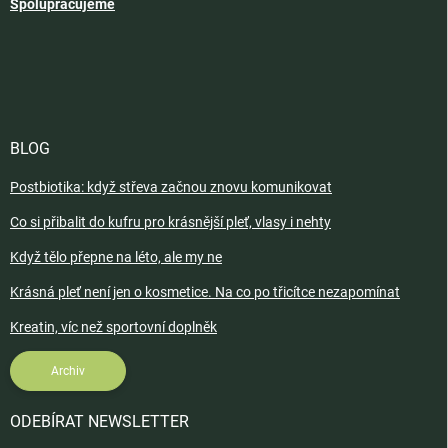
Spolupracujeme
BLOG
Postbiotika: když střeva začnou znovu komunikovat
Co si přibalit do kufru pro krásnější pleť, vlasy i nehty
Když tělo přepne na léto, ale my ne
Krásná pleť není jen o kosmetice. Na co po třicítce nezapomínat
Kreatin, víc než sportovní doplněk
Archiv
ODEBÍRAT NEWSLETTER