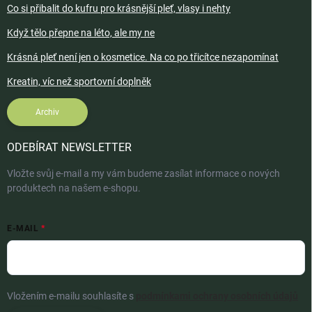
Co si přibalit do kufru pro krásnější pleť, vlasy i nehty
Když tělo přepne na léto, ale my ne
Krásná pleť není jen o kosmetice. Na co po třicítce nezapomínat
Kreatin, víc než sportovní doplněk
Archiv
ODEBÍRAT NEWSLETTER
Vložte svůj e-mail a my vám budeme zasílat informace o nových
produktech na našem e-shopu.
E-MAIL
Vložením e-mailu souhlasíte s
podmínkami ochrany osobních údajů