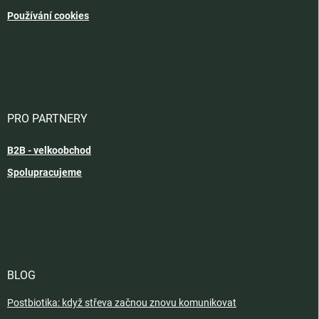
Používání cookies
PRO PARTNERY
B2B - velkoobchod
Spolupracujeme
BLOG
Postbiotika: když střeva začnou znovu komunikovat