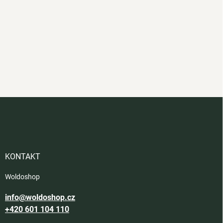
Z
á
p
a
t
í
KONTAKT
Woldoshop
info@woldoshop.cz
+420 601 104 110