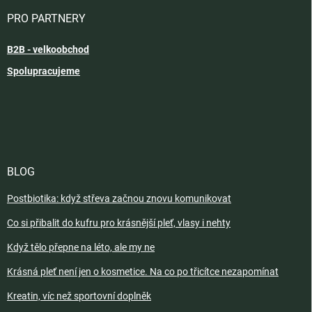
PRO PARTNERY
B2B - velkoobchod
Spolupracujeme
BLOG
Postbiotika: když střeva začnou znovu komunikovat
Co si přibalit do kufru pro krásnější pleť, vlasy i nehty
Když tělo přepne na léto, ale my ne
Krásná pleť není jen o kosmetice. Na co po třicítce nezapomínat
Kreatin, víc než sportovní doplněk