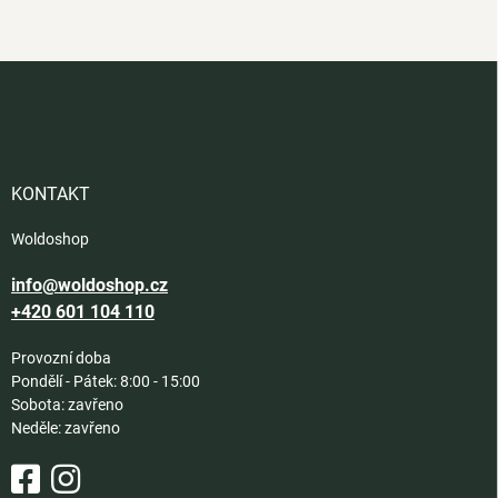
Z
á
p
a
t
í
KONTAKT
Woldoshop
info@woldoshop.cz
+420 601 104 110
Provozní doba
Pondělí - Pátek: 8:00 - 15:00
Sobota: zavřeno
Neděle: zavřeno