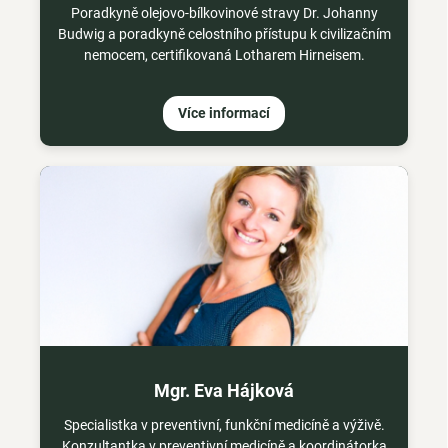
Poradkyně olejovo-bílkovinové stravy Dr. Johanny
Budwig a poradkyně celostního přístupu k civilizačním
nemocem, certifikovaná Lotharem Hirneisem.
Více informací
Mgr. Eva Hájková
Specialistka v preventivní, funkční medicíně a výživě.
Konzultantka v preventivní medicíně a koordinátorka