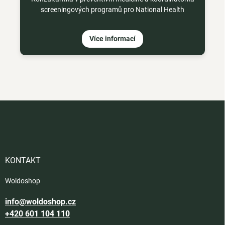
screeningových programů pro National Health
Více informací
Z
á
p
a
t
í
KONTAKT
Woldoshop
info@woldoshop.cz
+420 601 104 110