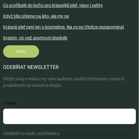
Co si přibalit do kufru pro krásnější pleť, vlasy i nehty
Když tělo přepne na léto, ale my ne
Krásná pleť není jen o kosmetice. Na co po třicítce nezapomínat
Kreatin, víc než sportovní doplněk
Archiv
ODEBÍRAT NEWSLETTER
Vložte svůj e-mail a my vám budeme zasílat informace o nových
produktech na našem e-shopu.
E-MAIL
Vložením e-mailu souhlasíte s
podmínkami ochrany osobních údajů