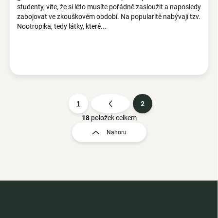
studenty, víte, že si léto musíte pořádně zasloužit a naposledy
zabojovat ve zkouškovém období. Na popularitě nabývají tzv.
Nootropika, tedy látky, které...
1
2
S
t
18
položek celkem
O
r
v
Nahoru
á
l
á
n
d
k
a
o
c
v
Z
í
á
á
p
n
r
p
v
í
a