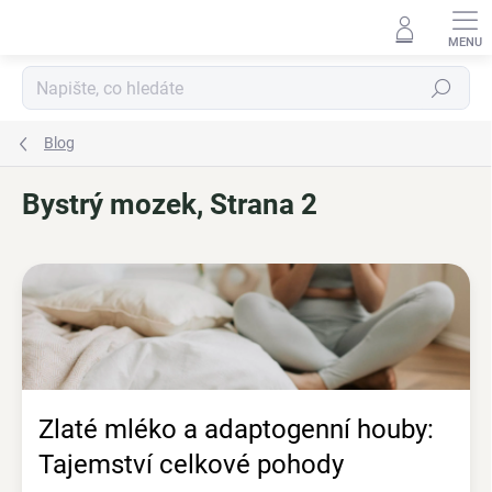
Přejít
na
obsah
Hledat
Blog
Bystrý mozek
, Strana 2
V
ý
p
i
s
č
l
á
Zlaté mléko a adaptogenní houby:
n
Tajemství celkové pohody
k