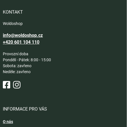
k
t
y
í
KONTAKT
v
ý
Woldoshop
p
i
info@woldoshop.cz
s
u
+420 601 104 110
Provozní doba
Pondělí - Pátek: 8:00 - 15:00
Sobota: zavřeno
Neděle: zavřeno
INFORMACE PRO VÁS
O nás