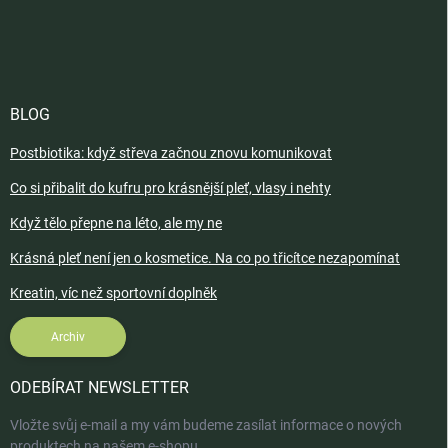
BLOG
Postbiotika: když střeva začnou znovu komunikovat
Co si přibalit do kufru pro krásnější pleť, vlasy i nehty
Když tělo přepne na léto, ale my ne
Krásná pleť není jen o kosmetice. Na co po třicítce nezapomínat
Kreatin, víc než sportovní doplněk
Archiv
ODEBÍRAT NEWSLETTER
Vložte svůj e-mail a my vám budeme zasílat informace o nových
produktech na našem e-shopu.