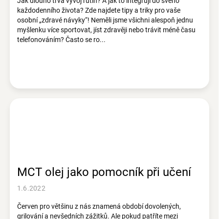
Jak dlouho trvá vývoj rutin? A jak to integruji do svého
každodenního života? Zde najdete tipy a triky pro vaše
osobní „zdravé návyky“! Neměli jsme všichni alespoň jednu
myšlenku více sportovat, jíst zdravěji nebo trávit méně času
telefonováním? Často se ro...
MCT olej jako pomocník při učení
1.6.2022
Červen pro většinu z nás znamená období dovolených,
grilování a nevšedních zážitků. Ale pokud patříte mezi