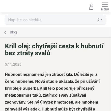
Přejít
na
obsah
Hledat
Blog
Krill olej: chytřejší cesta k hubnutí
bez ztráty svalů
5.11.2025
Hubnout neznamená jen ztrácet kila. Důležité je, z
čeho hubneme. Nová studie ukázala, že při užívání
krill oleje Superba Krill tělo podporuje přirozený
metabolismus tuků, zatímco svaly zůstávají
zachovány. Stejný úbytek hmotnosti, ale mnohem
zdravější výsledek. Hubnutí může být chytřejší a