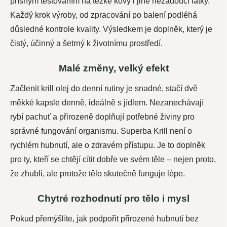
přísným testováním na těžké kovy i jiné nežádoucí látky.
Každý krok výroby, od zpracování po balení podléhá
důsledné kontrole kvality. Výsledkem je doplněk, který je
čistý, účinný a šetrný k životnímu prostředí.
Malé změny, velký efekt
Začlenit krill olej do denní rutiny je snadné, stačí dvě
měkké kapsle denně, ideálně s jídlem. Nezanechávají
rybí pachuť a přirozeně doplňují potřebné živiny pro
správné fungování organismu. Superba Krill není o
rychlém hubnutí, ale o zdravém přístupu. Je to doplněk
pro ty, kteří se chtějí cítit dobře ve svém těle – nejen proto,
že zhubli, ale protože tělo skutečně funguje lépe.
Chytré rozhodnutí pro tělo i mysl
Pokud přemýšlíte, jak podpořit přirozené hubnutí bez