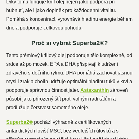
Díky tomu funguje krill olej nejen jako podpora při
hubnutí, ale i jako doplněk pro každodenní vitalitu.
Pomáhá s koncentrací, vyrovnává hladinu energie během
dne a podporuje celkovou pohodu.
Proč si vybrat Superba2®?
Tento prémiový krillový olej podporuje tělo komplexně, od
srdce až po mozek. EPA a DHA přispívají k udržení
zdravého srdečního rytmu, DHA pomáhá zachovat jasnou
mysl i zrak a cholin udržuje optimální hladinu tuků v krvi a
podporuje správnou činnost jater.
Astaxanthin
zároveň
působí jako přirozený štít proti volným radikálům a
prodlužuje čerstvost samotného oleje.
Superba2®
pochází výhradně z certifikovaných
antarktických lovišť MSC, bez vedlejších úlovků a s