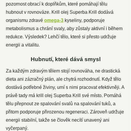
pozornost obrací k doplňkům, které pomáhají tělu
hubnout v rovnováze. Krill olej Superba Krill dodává
organismu zdravé
omega-3
kyseliny, podporuje
metabolismus a chrání svaly, aby zůstaly aktivní i během
redukce. Výsledek? Lehčí tělo, které si přesto udržuje
energii a vitalitu.
Hubnutí, které dává smysl
Za každým zdravým tělem stojí rovnováha, ne drastická
dieta ani zázračný plán, ale chytrá rozhodnutí. Když tělo
dostává potřebné živiny, umí s nimi pracovat efektivněji. A
právě tady má krill olej Superba Krill své místo. Pomáhá
tělu přepnout ze spalování svalů na spalování tuků, a
přitom podporuje přirozenou regeneraci. Zároveň udržuje
energii stabilní, takže se člověk necítí unavený ani
vyčerpaný.