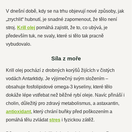
V dnešní době, kdy se na trhu objevují nové způsoby, jak
„zrychlit“ hubnutí, je snadné zapomenout, že tělo není
stroj.
Krill olej
pomáhá zajistit, že to, co ubývá, je
především tuk, ne svaly, které si tělo tak pracně
vybudovalo.
Síla z moře
Krill olej pochází z drobných korýšů žijících v čistých
vodách Antarktidy. Je výjimečný svým složením –
obsahuje fosfolipidové omega-3 kyseliny, které tělo
dokáže lépe vstřebat než běžné rybí oleje. Navíc přináší i
cholin, důležitý pro zdravý metabolismus, a astaxantin,
antioxidant
, který chrání buňky před poškozením a
pomáhá tělu zvládat
stres
i fyzickou zátěž.