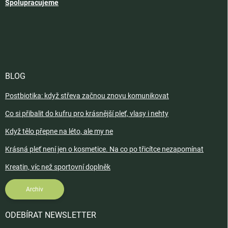
Spolupracujeme
BLOG
Postbiotika: když střeva začnou znovu komunikovat
Co si přibalit do kufru pro krásnější pleť, vlasy i nehty
Když tělo přepne na léto, ale my ne
Krásná pleť není jen o kosmetice. Na co po třicítce nezapomínat
Kreatin, víc než sportovní doplněk
Archiv
ODEBÍRAT NEWSLETTER