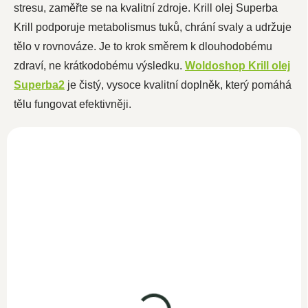
stresu, zaměřte se na kvalitní zdroje. Krill olej Superba
Krill podporuje metabolismus tuků, chrání svaly a udržuje
tělo v rovnováze. Je to krok směrem k dlouhodobému
zdraví, ne krátkodobému výsledku.
Woldoshop Krill olej
Superba2
je čistý, vysoce kvalitní doplněk, který pomáhá
tělu fungovat efektivněji.
NOVINKA
Krill olej SUPERBA2®
120 softgel kapslí
SKLADEM