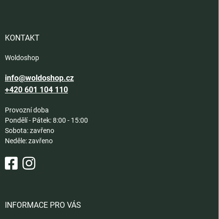
p
a
t
í
KONTAKT
Woldoshop
info@woldoshop.cz
+420 601 104 110
Provozní doba
Pondělí - Pátek: 8:00 - 15:00
Sobota: zavřeno
Neděle: zavřeno
INFORMACE PRO VÁS