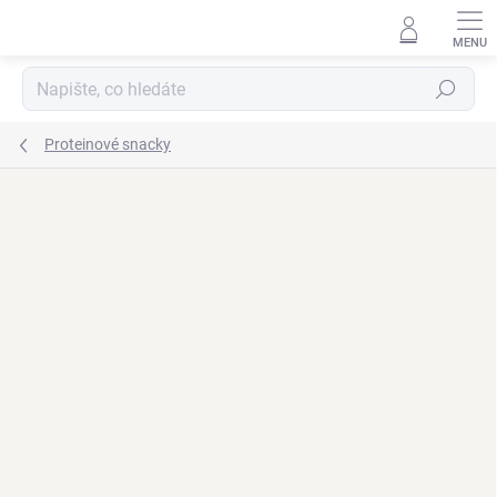
Přejít
na
obsah
Hledat
Proteinové snacky