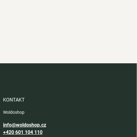
Z
á
p
a
t
í
KONTAKT
Woldoshop
info@woldoshop.cz
+420 601 104 110